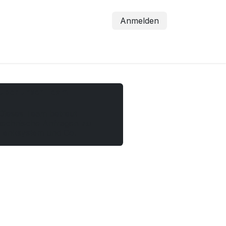
Anmelden
Über unser Team
Dieses Team betreut
technische Anfragen zu
Lenksystem und Co.